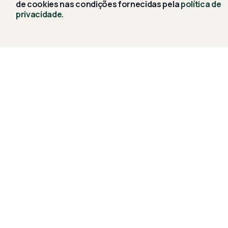
de cookies nas condições fornecidas pela
política de
privacidade.
Comece agora
Com
sua
jornada